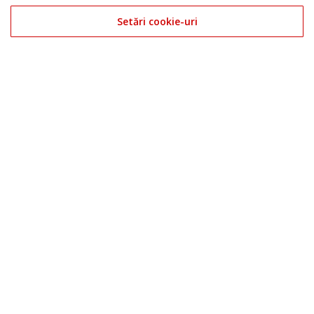
ului.
Setări cookie-uri
Consultă și
Politica de confidențialitate
|
Politica de Cookie