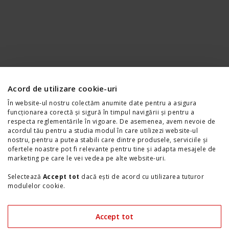
Acord de utilizare cookie-uri
În website-ul nostru colectăm anumite date pentru a asigura
funcționarea corectă și sigură în timpul navigării și pentru a
respecta reglementările în vigoare. De asemenea, avem nevoie de
Programul Rabla 2026
acordul tău pentru a studia modul în care utilizezi website-ul
nostru, pentru a putea stabili care dintre produsele, serviciile și
ofertele noastre pot fi relevante pentru tine și adapta mesajele de
marketing pe care le vei vedea pe alte website-uri.
Beneficii duble prin Rabla 2026
Avantaj client de până la 2.960 € + ecotichet Rabla de
Selectează
Accept tot
dacă ești de acord cu utilizarea tuturor
până la 2.300 €.
modulelor cookie.
Află mai multe
Selectează
Setări cookie-uri
dacă preferi să alegi tipurile de
module cookie pe care le folosim. Îți poți modifica preferințele în
Accept tot
orice moment accesând link-ul "
Setări Cookie-uri
" din josul site-