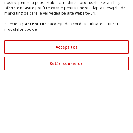
nostru, pentru a putea stabili care dintre produsele, serviciile și
Stilul hibrid redefinit
ofertele noastre pot fi relevante pentru tine și adapta mesajele de
marketing pe care le vei vedea pe alte website-uri.
Preț recomandat
40.990€
Selectează
Accept tot
dacă ești de acord cu utilizarea tuturor
modulelor cookie.
Preț cu
Rabla
de la
Discount +
Rabla
36.950€
4.040€
Selectează
Setări cookie-uri
dacă preferi să alegi tipurile de
module cookie pe care le folosim. Îți poți modifica preferințele în
TVA Inclus
TVA Inclus
Accept tot
orice moment accesând link-ul "
Setări Cookie-uri
" din josul site-
ului.
Află mai multe
Setări cookie-uri
Consultă și
Politica de confidențialitate
|
Politica de Cookie