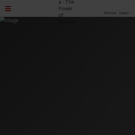
TestDrive
Dealeri