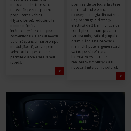
pornirea de pe loc, și la viteze
motoarele electrice sunt
mici, motorul electric
folosite împreuna pentru
folosește energia din baterie.
propulsarea vehiculului
Poți parcurge o distanță
(Hybrid Drive), reducând la
electrică de 2 km în funcție de
minimum întârzierile
condițiile de drum, precum
întâmpinațe într-o mașină
sarcina utilă, traficul și tipul de
convențională. Dacă ai nevoie
drum. Când este necesară
de un răspuns și mai prompt,
mai multă putere, generatorul
modul „Sport”, activat prin
va începe să reîncarce
selectorul de pe consolă,
bateria. Acest lucru se
permite o accelerare și mai
realizează simplu fără a fi
rapidă.
necesară intervenția șoferului.