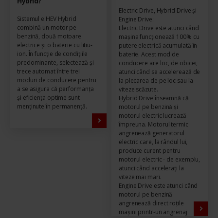
Hybrid?
Electric Drive, Hybrid Drive și
Sistemul e:HEV Hybrid
Engine Drive:
combină un motor pe
Electric Drive este atunci când
benzină, două motoare
mașina funcționează 100% cu
electrice și o baterie cu litiu-
putere electrică acumulată în
ion. În funcție de condițiile
baterie. Acest mod de
predominante, selectează și
conducere are loc, de obicei,
trece automat între trei
atunci când se accelerează de
moduri de conducere pentru
la plecarea de pe loc sau la
a se asigura că performanța
viteze scăzute.
și eficiența optime sunt
Hybrid Drive înseamnă că
menținute în permanență.
motorul pe benzină și
motorul electric lucrează
împreuna. Motorul termic
angrenează generatorul
electric care, la rândul lui,
produce curent pentru
motorul electric - de exemplu,
atunci când accelerați la
viteze mai mari.
Engine Drive este atunci când
motorul pe benzină
angrenează direct roțile
mașini printr-un angrenaj