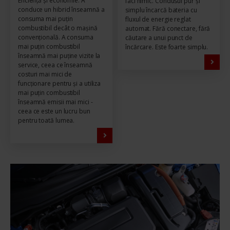
Eficiență și economie. A
faci nimic. Condusul pur și
conduce un hibrid înseamnă a
simplu încarcă bateria cu
consuma mai puțin
fluxul de energie reglat
combustibil decât o mașină
automat. Fără conectare, fără
convențională. A consuma
căutare a unui punct de
mai puțin combustibil
încărcare. Este foarte simplu.
înseamnă mai puține vizite la
service, ceea ce înseamnă
costuri mai mici de
funcționare pentru și a utiliza
mai puțin combustibil
înseamnă emisii mai mici -
ceea ce este un lucru bun
pentru toată lumea.