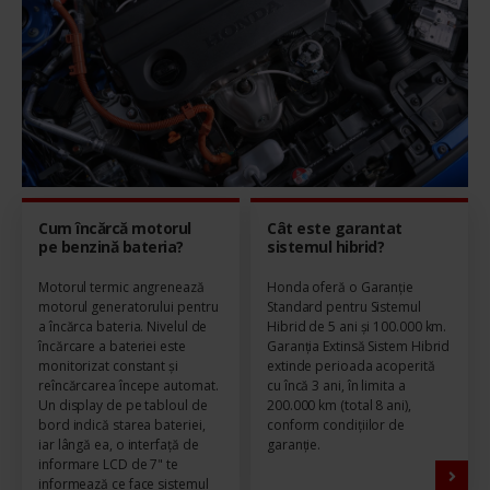
Cum încărcă motorul
Cât este garantat
pe benzină bateria?
sistemul hibrid?
Motorul termic angrenează
Honda oferă o Garanție
motorul generatorului pentru
Standard pentru Sistemul
a încărca bateria. Nivelul de
Hibrid de 5 ani și 100.000 km.
încărcare a bateriei este
Garanția Extinsă Sistem Hibrid
monitorizat constant și
extinde perioada acoperită
reîncărcarea începe automat.
cu încă 3 ani, în limita a
Un display de pe tabloul de
200.000 km (total 8 ani),
bord indică starea bateriei,
conform condițiilor de
iar lângă ea, o interfață de
garanție.
informare LCD de 7" te
informează ce face sistemul