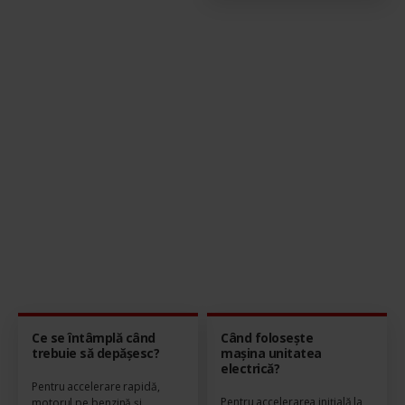
planetar cu o singură treaptă
de viteză - se intalnește la
viteze de croazieră mentinută.
Ce se întâmplă când
Când folosește
trebuie să depășesc?
mașina unitatea
electrică?
Pentru accelerare rapidă,
Pentru accelerarea inițială la
motorul pe benzină și