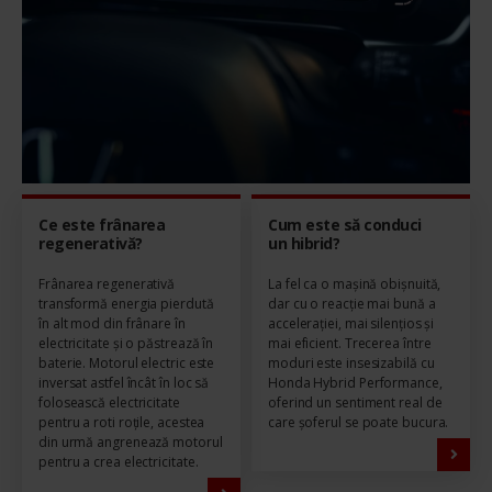
Ce este frânarea
Cum este să conduci
regenerativă?
un hibrid?
Frânarea regenerativă
La fel ca o mașină obișnuită,
transformă energia pierdută
dar cu o reacție mai bună a
în alt mod din frânare în
accelerației, mai silențios și
electricitate și o păstrează în
mai eficient. Trecerea între
baterie. Motorul electric este
moduri este insesizabilă cu
inversat astfel încât în loc să
Honda Hybrid Performance,
folosească electricitate
oferind un sentiment real de
pentru a roti roțile, acestea
care șoferul se poate bucura.
din urmă angrenează motorul
pentru a crea electricitate.