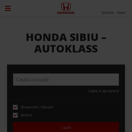
TestDrive
Dealeri
HONDA SIBIU –
AUTOKLASS
Caută in apropiere
Showroom / Vânzări
Service
Caută