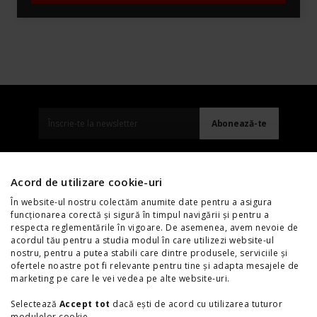
Acord de utilizare cookie-uri
Termeni și condiții
Politica de Cookie
În website-ul nostru colectăm anumite date pentru a asigura
funcționarea corectă și sigură în timpul navigării și pentru a
Politica GDPR
Ștergere date personale
respecta reglementările în vigoare. De asemenea, avem nevoie de
Protecția datelor cu caracter personal
Prețuri, broșuri și manuale
acordul tău pentru a studia modul în care utilizezi website-ul
nostru, pentru a putea stabili care dintre produsele, serviciile și
Asistență Rutieră
Honda Moto
ofertele noastre pot fi relevante pentru tine și adapta mesajele de
marketing pe care le vei vedea pe alte website-uri.
Selectează
Accept tot
dacă ești de acord cu utilizarea tuturor
modulelor cookie.